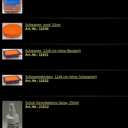
Schwamm, rund, 15cm
Art.-Nr.: 11030
Schwamm, 12x8 cm (ohne Becken!)
Art.-Nr.: 11031
Schwammbecken, 12x8 cm (ohne Schwamm!)
Art.-Nr.: 11032
Schuh-Desinfektions-Spray, 250ml
Art.-Nr.: 21012