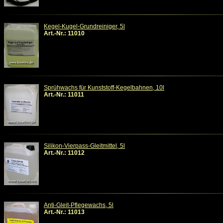
Kegel-Kugel-Grundreiniger, 5l
Art.-Nr.: 11010
Sprühwachs für Kunststoff-Kegelbahnen, 10l
Art.-Nr.: 11011
Silikon-Vierpass-Gleitmittel, 5l
Art.-Nr.: 11012
Anti-Gleit-Pflegewachs, 5l
Art.-Nr.: 11013