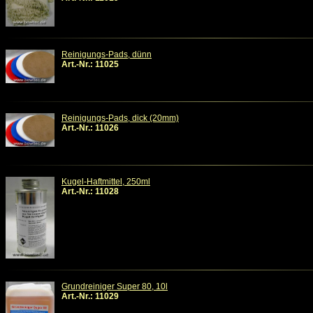
Reinigungs-Pads, dünn
Art.-Nr.: 11025
Reinigungs-Pads, dick (20mm)
Art.-Nr.: 11026
Kugel-Haftmittel, 250ml
Art.-Nr.: 11028
Grundreiniger Super 80, 10l
Art.-Nr.: 11029