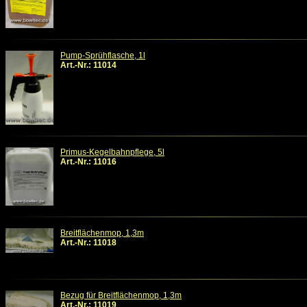
Pump-Sprühflasche, 1l
Art.-Nr.: 11014
Primus-Kegelbahnpflege, 5l
Art.-Nr.: 11016
Breitflächenmop, 1,3m
Art.-Nr.: 11018
Bezug für Breitflächenmop, 1,3m
Art.-Nr.: 11019